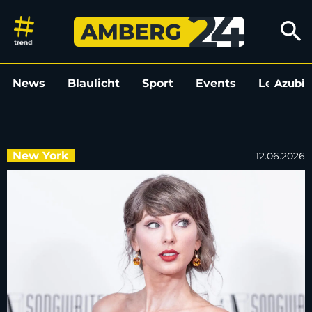
Als jüngste Frau: Swift jetzt 
search
News
Blaulicht
Sport
Events
Leo
Azubi
L
New York
12.06.2026