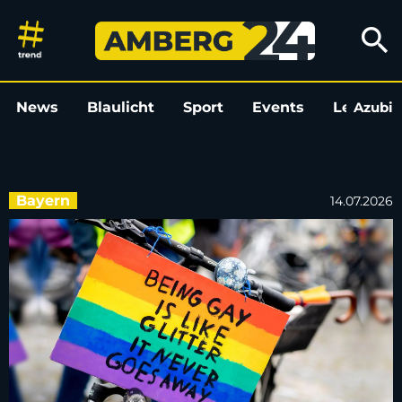
Christopher Street Day rund u
search
News
Blaulicht
Sport
Events
Leo
Azubi
L
Bayern
14.07.2026