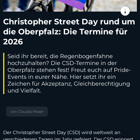
info
Christopher Street Day rund um
die Oberpfalz: Die Termine für
2026
Seid ihr bereit, die Regenbogenfahne
hochzuhalten? Die CSD-Termine in der
Oberpfalz stehen fest! Freut euch auf Pride-
Events in eurer Nähe. Hier setzt ihr ein
Zeichen für Akzeptanz, Gleichberechtigung
und Vielfalt.
von Claudia Moser
Der Christopher Street Day (CSD) wird weltweit an
verschiedenen Tagen im Jahr gefeiert. Der CSD erinnert