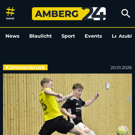
FC Amberg nimmt beim Wagne
search
News
Blaulicht
Sport
Events
Leo
Azubi
L
Kümmersbruck
20.01.2026