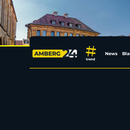
Fest verbundene Deck
News
Bla