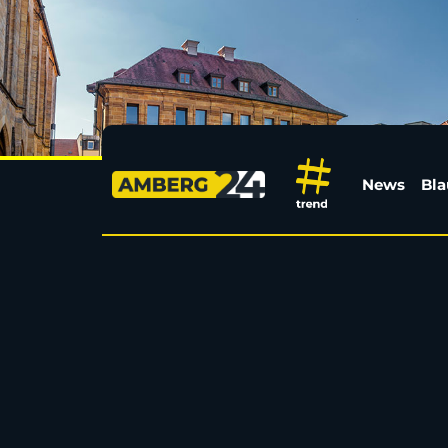
Halbnackter Eindring
News
Bla