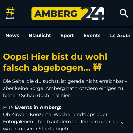
Oops! Hier bist du wohl falsch
search
News
Blaulicht
Sport
Events
Leo
Azubi
L
Oops! Hier bist du wohl
falsch abgebogen... 🚧
Die Seite, die du suchst, ist gerade nicht erreichbar –
aber keine Sorge, Amberg hat trotzdem einiges zu
bieten! Schau doch mal hier:
📅 🍺
Events in Amberg:
Ob Kirwan, Konzerte, Wochenendtipps oder
Fotogalerien – bleib auf dem Laufenden über alles,
was in unserer Stadt abgeht!