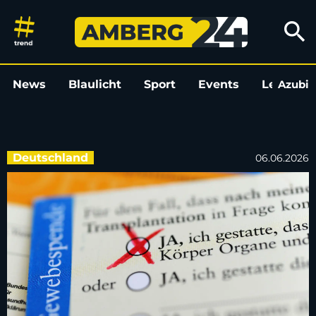
Lebensrettend: Anfang 2026 
search
News
Blaulicht
Sport
Events
Leo
Azubi
L
Deutschland
06.06.2026