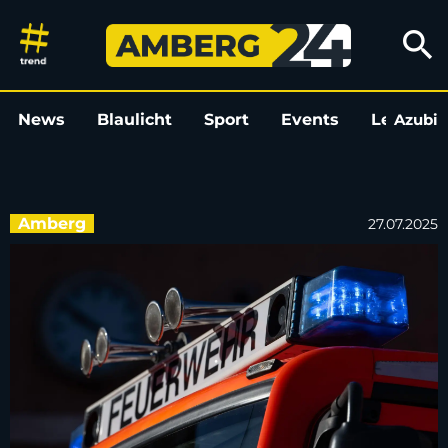
Rauchmelder schlägt an: Sch
search
News
Blaulicht
Sport
Events
Leo
Azubi
L
Amberg
27.07.2025