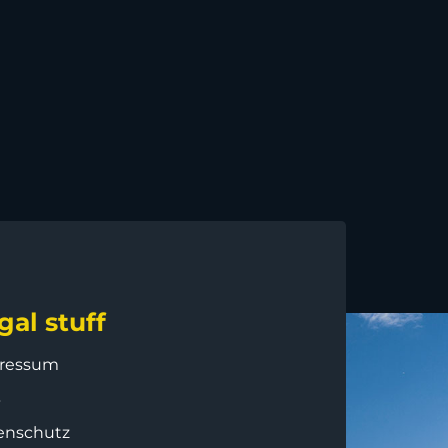
gal stuff
ressum
B
enschutz