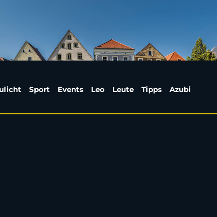
m: Bayern-Juwel Karl e
ulicht
Sport
Events
Leo
Leute
Tipps
Azubi