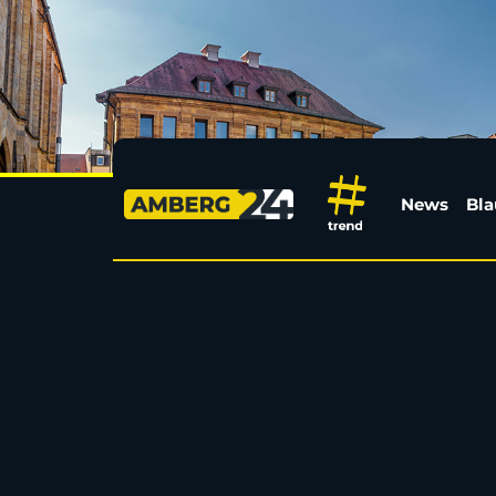
U21 statt Nationaltea
News
Bla