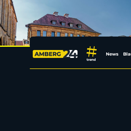
Unfallflucht in Axthei
News
Bla