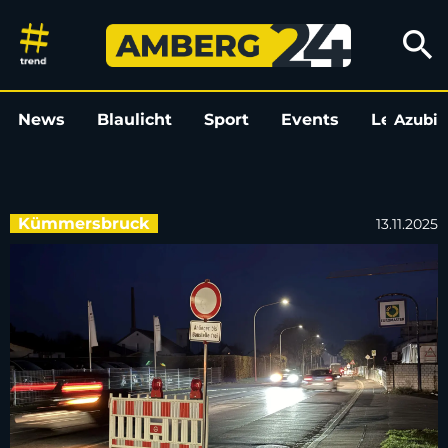
Amberger Straße in Kümmersbru
search
News
Blaulicht
Sport
Events
Leo
Azubi
L
Kümmersbruck
13.11.2025