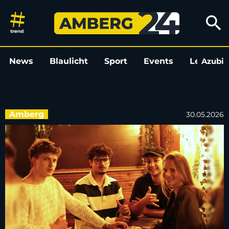
Bildergalerie zur Geburtstags
search
News
Blaulicht
Sport
Events
Leo
Azubi
L
Amberg
30.05.2026