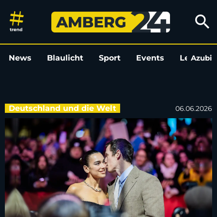
Dua Lipa ganz in Weiß - Party a
search
News
Blaulicht
Sport
Events
Leo
Azubi
L
Deutschland und die Welt
06.06.2026