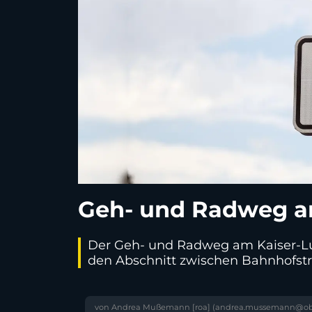
Geh- und Radweg am
Der Geh- und Radweg am Kaiser-Lud
den Abschnitt zwischen Bahnhofstr
von Andrea Mußemann [roa] (andrea.mussemann@ob