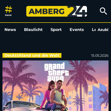
Hinweise auf baldigen Start de
search
News
Blaulicht
Sport
Events
Leo
Azubi
L
Deutschland und die Welt
15.05.2026