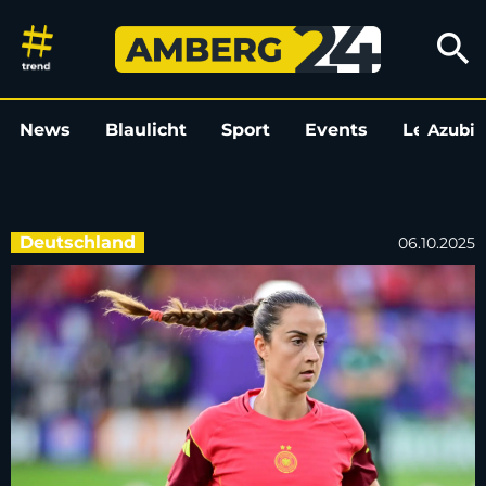
Nach 111 Länderspielen: Däbri
search
News
Blaulicht
Sport
Events
Leo
Azubi
L
Deutschland
06.10.2025