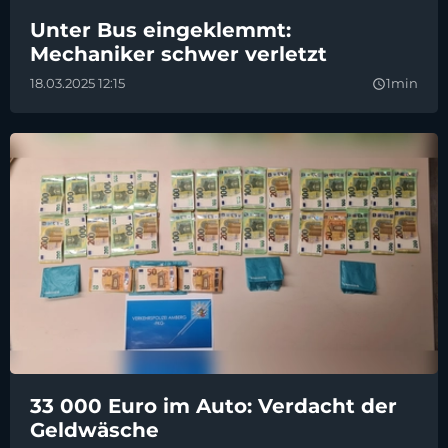
Unter Bus eingeklemmt:
Mechaniker schwer verletzt
18.03.2025 12:15
1min
query_builder
33 000 Euro im Auto: Verdacht der
Geldwäsche