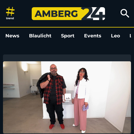
Amberg24
search
News
Blaulicht
Sport
Events
Leo
L