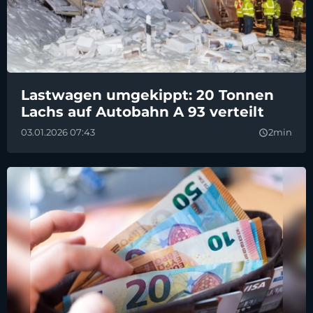
Lastwagen umgekippt: 20 Tonnen
Lachs auf Autobahn A 93 verteilt
03.01.2026 07:43
2min
query_builder