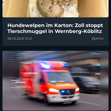
Hundewelpen im Karton: Zoll stoppt
Tierschmuggel in Wernberg-Köblitz
28.03.2025 10:21
2min
query_builder