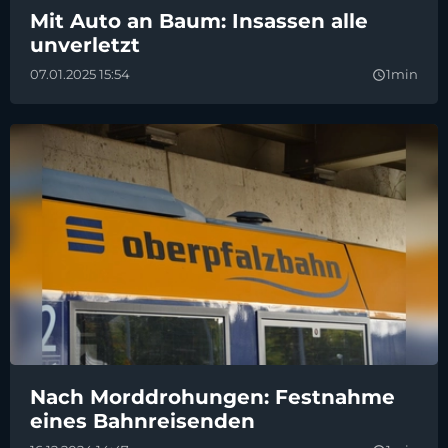
Mit Auto an Baum: Insassen alle
unverletzt
07.01.2025 15:54
1min
query_builder
Nach Morddrohungen: Festnahme
eines Bahnreisenden