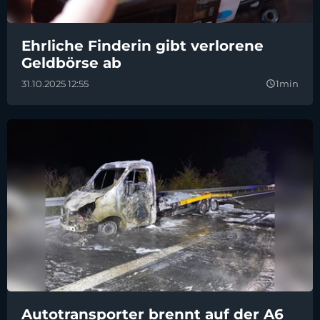
Ehrliche Finderin gibt verlorene
Geldbörse ab
31.10.2025 12:55
1min
query_builder
Autotransporter brennt auf der A6