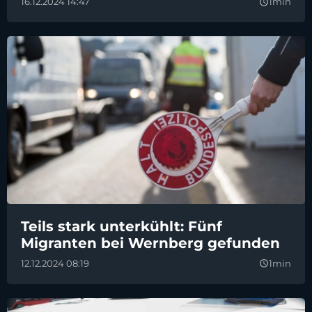
16.12.2024 14:47
1min
query_builder
Teils stark unterkühlt: Fünf
Migranten bei Wernberg gefunden
12.12.2024 08:19
1min
query_builder