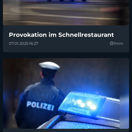
Provokation im Schnellrestaurant
07.01.2025 16:27
1min
query_builder