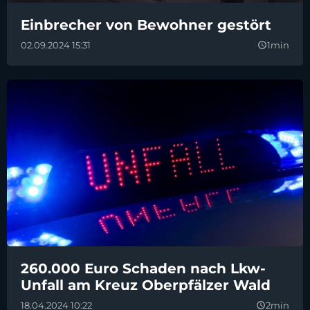
Einbrecher von Bewohner gestört
02.09.2024 15:31
1min
query_builder
260.000 Euro Schaden nach Lkw-
Unfall am Kreuz Oberpfälzer Wald
18.04.2024 10:22
2min
query_builder