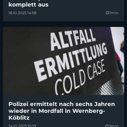
komplett aus
18.10.2025 14:58
1min
query_builder
Polizei ermittelt nach sechs Jahren
wieder in Mordfall in Wernberg-
Köblitz
14.10.2025 10:19
3min
query_builder