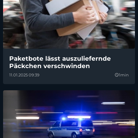
Paketbote lässt auszuliefernde
Päckchen verschwinden
11.01.2025 09:39
1min
query_builder