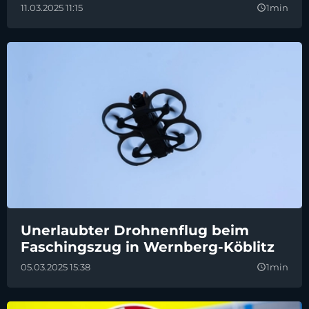
11.03.2025 11:15
1min
query_builder
Unerlaubter Drohnenflug beim
Faschingszug in Wernberg-Köblitz
05.03.2025 15:38
1min
query_builder