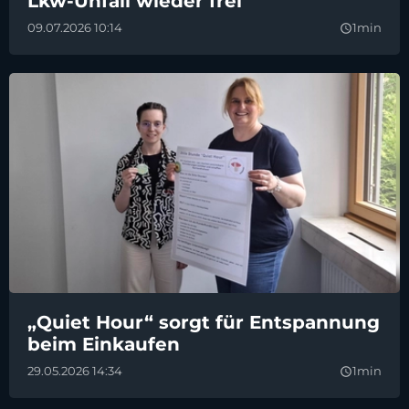
Lkw-Unfall wieder frei
09.07.2026 10:14
1min
query_builder
„Quiet Hour“ sorgt für Entspannung
beim Einkaufen
29.05.2026 14:34
1min
query_builder