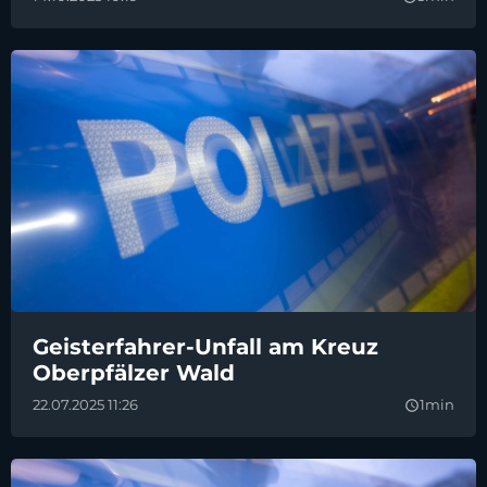
Geisterfahrer-Unfall am Kreuz
Oberpfälzer Wald
22.07.2025 11:26
1min
query_builder