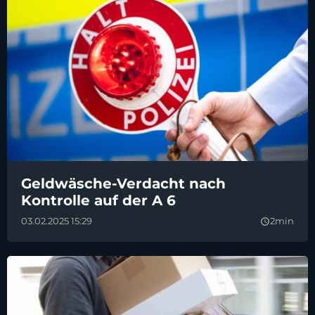
Geldwäsche-Verdacht nach
Kontrolle auf der A 6
03.02.2025 15:29
2min
query_builder