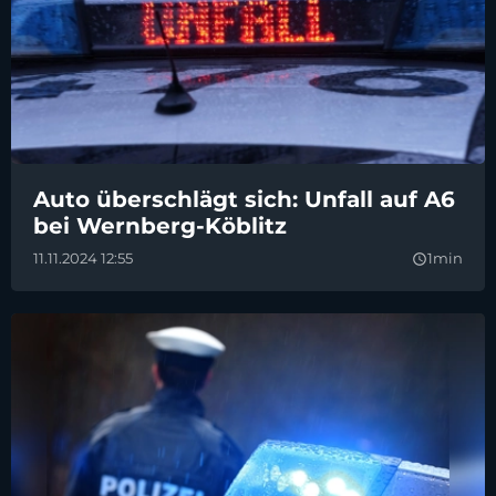
Auto überschlägt sich: Unfall auf A6
bei Wernberg-Köblitz
11.11.2024 12:55
1min
query_builder