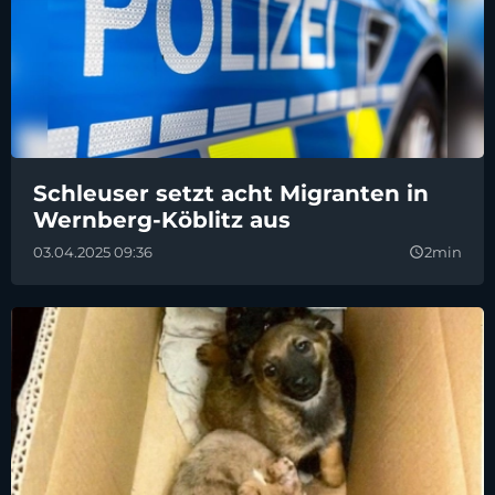
Schleuser setzt acht Migranten in
Wernberg-Köblitz aus
03.04.2025 09:36
2min
query_builder