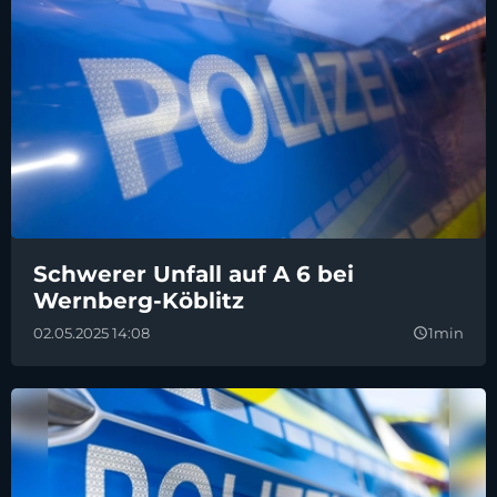
Schwerer Unfall auf A 6 bei
Wernberg-Köblitz
02.05.2025 14:08
1min
query_builder