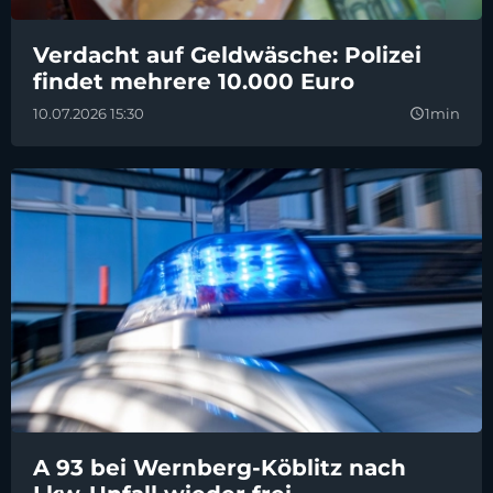
Verdacht auf Geldwäsche: Polizei
findet mehrere 10.000 Euro
10.07.2026 15:30
1min
query_builder
A 93 bei Wernberg-Köblitz nach