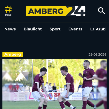
Wer spielt gegen wen? – Der g
search
News
Blaulicht
Sport
Events
Leo
Azubi
L
Amberg
29.05.2026