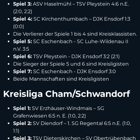
Spiel 3:
ASV Haselmühl – TSV Pleystein 4:6 n.E.
(2:0, 2:2)
Spiel 4:
SC Kirchenthumbach – DJK Ensdorf 1:3
(0:0)
Die Verlierer der Spiele 1 bis 4 sind Kreisklassisten.
Spiel 5:
SC Eschenbach - SC Luhe-Wildenau II
n.V. 3:5
Spiel 6:
TSV Pleystein - DJK Ensdorf 3:2 (2:1)
Die Sieger der Spiele 5 und 6 sind Kreisligisten
Spiel 7:
SC Eschenbach - DJK Ensdorf 3:0
Beide Mannschaften sind Kreisligisten
Kreisliga Cham/Schwandorf
Spiel 1:
SV Erzhäuser-Windmais – SG
Grafenwiesen 6:5 n. E. (1:0, 2:2)
Spiel 2:
SV Diendorf – 1. SG Regental 6:5 n.E. (1:0,
1:1)
Spiel 3:
TSV Dieterskirchen – SV Obertrübenbach