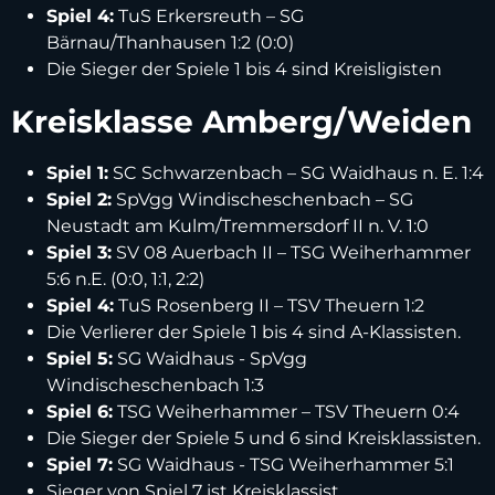
Spiel 4:
TuS Erkersreuth – SG
Bärnau/Thanhausen 1:2 (0:0)
Die Sieger der Spiele 1 bis 4 sind Kreisligisten
Kreisklasse Amberg/Weiden
Spiel 1:
SC Schwarzenbach – SG Waidhaus n. E. 1:4
Spiel 2:
SpVgg Windischeschenbach – SG
Neustadt am Kulm/Tremmersdorf II n. V. 1:0
Spiel 3:
SV 08 Auerbach II – TSG Weiherhammer
5:6 n.E. (0:0, 1:1, 2:2)
Spiel 4:
TuS Rosenberg II – TSV Theuern 1:2
Die Verlierer der Spiele 1 bis 4 sind A-Klassisten.
Spiel 5:
SG Waidhaus - SpVgg
Windischeschenbach 1:3
Spiel 6:
TSG Weiherhammer – TSV Theuern 0:4
Die Sieger der Spiele 5 und 6 sind Kreisklassisten.
Spiel 7:
SG Waidhaus - TSG Weiherhammer 5:1
Sieger von Spiel 7 ist Kreisklassist.