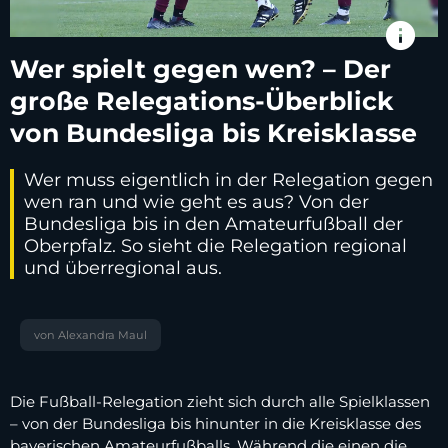
info
Wer spielt gegen wen? – Der
große Relegations-Überblick
von Bundesliga bis Kreisklasse
Wer muss eigentlich in der Relegation gegen
wen ran und wie geht es aus? Von der
Bundesliga bis in den Amateurfußball der
Oberpfalz. So sieht die Relegation regional
und überregional aus.
von Alexandra Maul
Die Fußball-Relegation zieht sich durch alle Spielklassen
– von der Bundesliga bis hinunter in die Kreisklasse des
bayerischen Amateurfußballs. Während die einen die