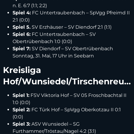
n. E. 6:7 (1:1; 2:2)
Spiel 4:
FC Untertraubenbach – SpVgg Pfreimd II
2:1 (0:0)
Spiel 5.
SV Erzhäuser – SV Diendorf 2:1 (1:1)
Spiel 6:
FC Untertraubenbach – SV
Obertrübenbach 1:0 (0:0)
Spiel 7:
SV Diendorf – SV Obertrübenbach
Sonntag, 31. Mai, 17 Uhr in Seebarn
Kreisliga
Hof/Wunsiedel/Tirschenreuth
Spiel 1:
FSV Viktoria Hof – SV 05 Froschbachtal II
1:0 (0:0)
Spiel 2:
FC Türk Hof – SpVgg Oberkotzau II 0:1
(0:0)
Spiel 3:
ASV Wunsiedel – SG
Furthammer/Tröstau/Nagel 4:2 (3:1)