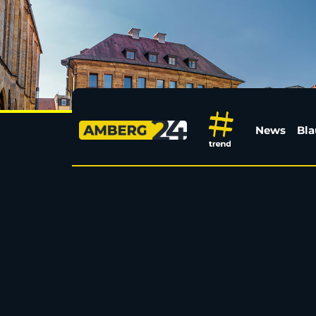
Gameday für Vereine:
News
Bla