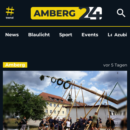
Kirwa-Übersicht für August 
search
News
Blaulicht
Sport
Events
Leo
Azubi
L
Amberg
vor 5 Tagen